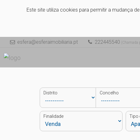
Este site utiliza cookies para permitir a mudança d
esfera@esferaimobiliaria.pt
222445540
(Chamada pa
Distrito
Concelho
Finalidade
Tipo 