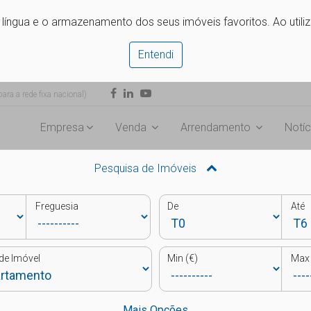
e língua e o armazenamento dos seus imóveis favoritos. Ao utili
Entendi
ra a rede fixa nacional)
Empresa
Venda
Arrendamento
Notíc
Pesquisa de Imóveis
Freguesia
De
Até
de Imóvel
Min (€)
Max 
Mais Opções