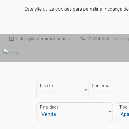
Este site utiliza cookies para permitir a mudança d
esfera@esferaimobiliaria.pt
222445540
(Chamada pa
Distrito
Concelho
Finalidade
Tipo 