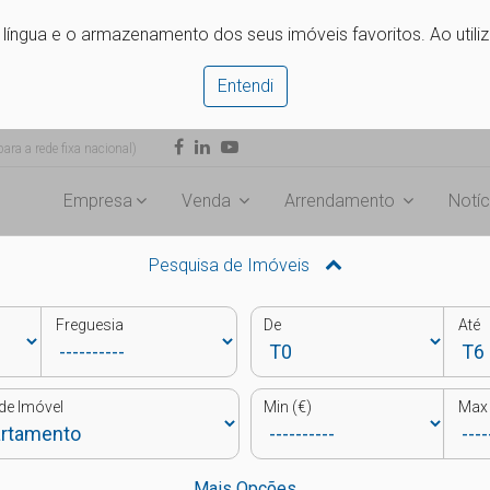
e língua e o armazenamento dos seus imóveis favoritos. Ao utili
Entendi
ra a rede fixa nacional)
Empresa
Venda
Arrendamento
Notíc
Pesquisa de Imóveis
Freguesia
De
Até
de Imóvel
Min (€)
Max 
Mais Opções