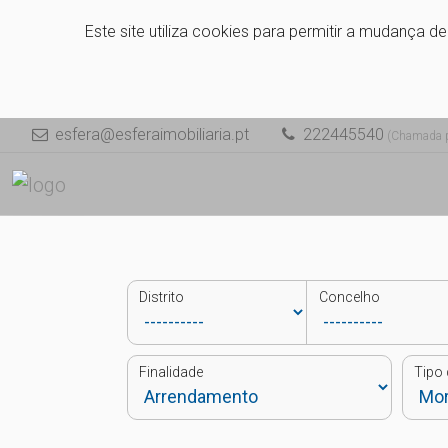
Este site utiliza cookies para permitir a mudança d
esfera@esferaimobiliaria.pt
222445540
(Chamada pa
Distrito
Concelho
Finalidade
Tipo 