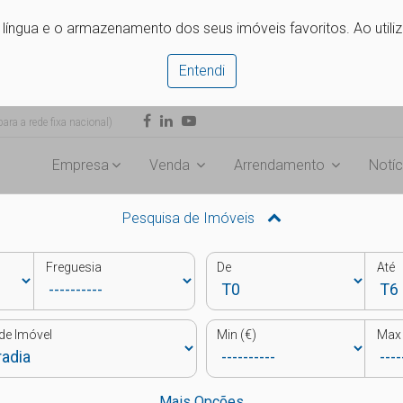
e língua e o armazenamento dos seus imóveis favoritos. Ao utili
Entendi
ra a rede fixa nacional)
Empresa
Venda
Arrendamento
Notíc
Pesquisa de Imóveis
Freguesia
De
Até
de Imóvel
Min (€)
Max 
Mais Opções