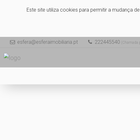
Este site utiliza cookies para permitir a mudança d
esfera@esferaimobiliaria.pt
222445540
(Chamada pa