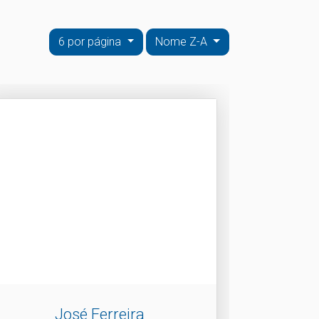
6 por página
Nome Z-A
José Ferreira