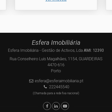
Esfera Imobiliária
Esfera Imobiliária - Gestão de Activos, Lda
AMI: 12393
Rua Conselheiro Luís Magalhães, 1154, GUARDEIRAS
4470-616
Porto
esfera@esferaimobiliaria.pt
222445540
(Chamada para a rede fixa nacional)