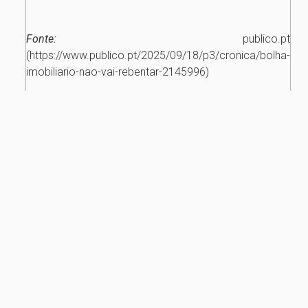
Fonte:
publico.pt
(https://www.publico.pt/2025/09/18/p3/cronica/bolha-
imobiliario-nao-vai-rebentar-2145996)
Partilhar notícia
IMÓVEIS
RECENTES
Nova legislação fiscal de
rendas - baixa a taxa de IRS