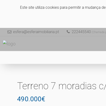
Este site utiliza cookies para permitir a mudança d
esfera@esferaimobiliaria.pt
222445540
(Chamada pa
Terreno 7 moradias c
490.000€