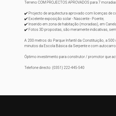
Terreno COM PROJECTOS APROVADOS para 7 moradias T3 
✔️ Projecto de arquitectura aprovado com licenças de 
✔️ Excelente exposição solar - Nascente - Poente;

✔️ Inserido em zona de habitação (moradias), em Canelas
✔️ Fotos 3D propostas, são meramente indicativas, sem 
A 200 metros do Parque Infantil da Constituição, a 5
minutos da Escola Básica da Serpente e com autocarros 
Óptimo investimento para construtor / promotor que ac
Telefone directo: (0351) 222-445-540