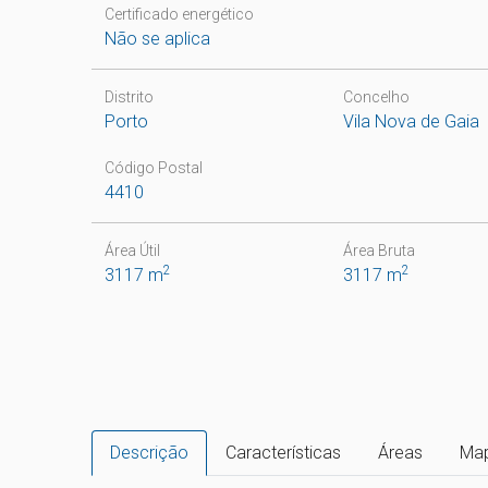
Certificado energético
Não se aplica
Distrito
Concelho
Porto
Vila Nova de Gaia
Código Postal
4410
Área Útil
Área Bruta
2
2
3117 m
3117 m
Descrição
Características
Áreas
Ma