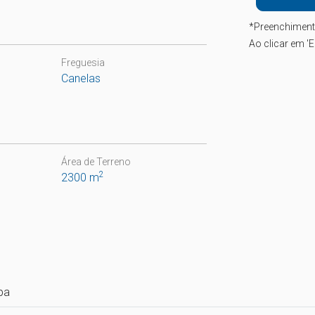
*
Preenchiment
Ao clicar em 'E
Freguesia
Canelas
Área de Terreno
2
2300 m
pa